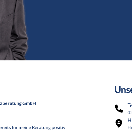
Unse
anzberatung GmbH
T
0
Hi
eits für meine Beratung positiv 
Ho