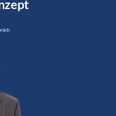
nzept
präch