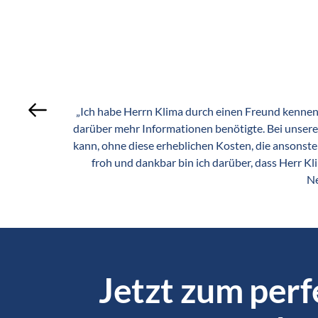
r Kauf auf 
„Ich habe Herrn Klima durch einen Freund kennengel
nd super 
darüber mehr Informationen benötigte. Bei unserem 
 verstanden 
kann, ohne diese erheblichen Kosten, die ansonste
froh und dankbar bin ich darüber, dass Herr Kl
Ne
Jetzt zum perf