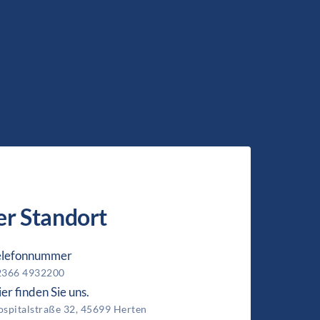
r Standort
elefonnummer
2366 4932200
er finden Sie uns.
spitalstraße 32, 45699 Herten