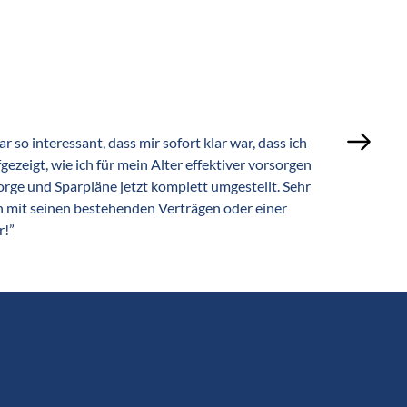
o interessant, dass mir sofort klar war, dass ich 
„Wir ha
zeigt, wie ich für mein Alter effektiver vorsorgen 
umgesehen. Di
rge und Sparpläne jetzt komplett umgestellt. Sehr 
Wel
h mit seinen bestehenden Verträgen oder einer 
r!”