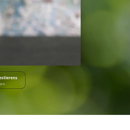
estierens
gen