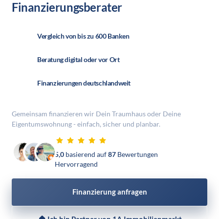
Finanzierungsberater
Vergleich von bis zu 600 Banken
Beratung digital oder vor Ort 
Finanzierungen deutschlandweit
Gemeinsam finanzieren wir Dein Traumhaus oder Deine 
Eigentumswohnung - einfach, sicher und planbar.
5,0 
basierend auf
 87 
Bewertungen
Hervorragend
Finanzierung anfragen
🏠 Ich bin Partner von 1A Immobilienmarkt